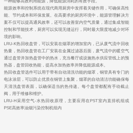
一种能够高效利用能源，降低能源消耗的有效手段。
能源效率和控制系统在现代商用厨房中发挥着关键作用，可确保高性
能、节约成本和环保发展。在高要求的厨房环境中，能源管理解决方
案不仅可以提高通风效率，还可以改善室内空气质量，通过集成智能
控制和节能技术，厨房可以实现无缝运行，同时最大限度地减少对环
境的影响。
LRU-K热回收盘管，可以安装在烟罩的增加室内，已从废气流中回收
热量，热回收盘管在工厂安装在金属过滤器后面，废气流中的暖空气
通过盘管并加热盘管中的热水，充当餐厅或设施热水供应管线上的预
热器，盘管回收热能，提高水加热效率并降低能源成本。
热回收盘管选件可以用于带有自动清洗功能的烟罩，铜管具有专门的
电泳涂层，可以防止优质在铜管上集聚，烟罩的自动清洁功能确保每
天清洗盘管表面，以确保适当的热传递。每个盘管都配有手动截止
阀，用于维修和维护。
LRU-H采用空气-水热回收原理，主要应用在PST室内直排机组或
PSE高效率油烟污染控制机组内