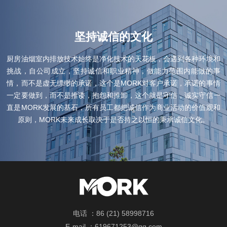
坚持诚信的文化
厨房油烟室内排放技术始终是净化技术的天花板，会遇到各种环境和
挑战，自公司成立，坚持诚信和职业精神，做能力范围内能做的事
情，而不是虚无缥缈的承诺，这个是MORK对客户承诺，承诺的事情
一定要做到，而不是推诿，抱怨和推卸，这个就是守信，诚实守信一
直是MORK发展的基石，所有员工都把诚信作为商业活动的价值观和
原则，MORK未来成长取决于是否持之以恒的秉承诚信文化。
电话 ：86 (21) 58998716
E-mail ：619671253@qq.com