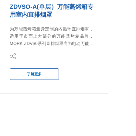
ZDVSO-A(单层）万能蒸烤箱专
用室内直排烟罩
为万能蒸烤箱量身定制的内循环直排烟罩，
适用于市面上大部分的万能蒸烤箱品牌，
MORK-ZDVS0系列直排烟罩专为电动万能蒸
烤箱而设计，提供多种应用方案，无论是单
层还是双层的的万能蒸烤箱，同时也根据万
能蒸烤箱的盘数和功率针对开发方案以适应
客户的需求。
了解更多
ZDVS0万能蒸烤箱专用直排烟罩集成了一个
高效的油烟解决方案，该方案基于复合式的
油烟净化流程，它旨在彻底去除万能蒸烤箱
释放的油脂和烟雾颗粒，同时减少气味排
放。净化后的空气可以排放到用餐区或厨房
内，不需要连接到通风管道。