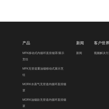
产品
新闻
客户世
MFK移动式内循环直排烟罩/展示
新闻
视频解决方
烹饪
MFK无管道重油烟移动式展示烹
饪
MORK水蒸气无管道内循环直排烟
罩
MORK油烟款无管道内循环直排烟
罩