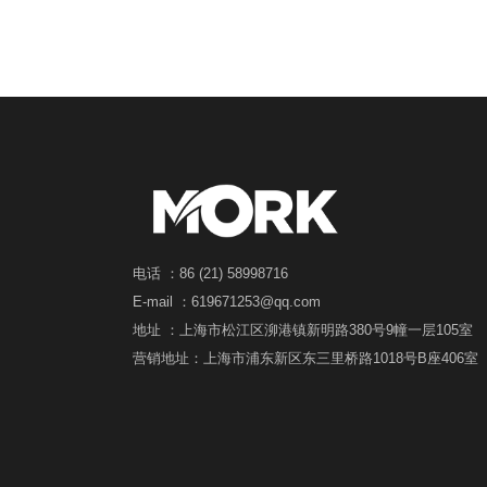
高效的油烟解决方案，该方案基于复合式的
油烟净化流程，它旨在彻底去除万能蒸烤箱
释放的油脂和烟雾颗粒，同时减少气味排
放。净化后的空气可以排放到用餐区或厨房
内，不需要连接到通风管道。
电话 ：86 (21) 58998716
E-mail ：619671253@qq.com
地址 ：上海市松江区泖港镇新明路380号9幢一层105室
营销地址：上海市浦东新区东三里桥路1018号B座406室