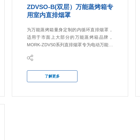
ZDVSO-B(双层）万能蒸烤箱专
用室内直排烟罩
为万能蒸烤箱量身定制的内循环直排烟罩，
适用于市面上大部分的万能蒸烤箱品牌，
MORK-ZDVS0系列直排烟罩专为电动万能蒸
烤箱而设计，提供多种应用方案，无论是单
层还是双层的的万能蒸烤箱，同时也根据万
能蒸烤箱的盘数和功率针对开发方案以适应
客户的需求。
了解更多
ZDVS0万能蒸烤箱专用直排烟罩集成了一个
高效的油烟解决方案，该方案基于复合式的
油烟净化流程，它旨在彻底去除万能蒸烤箱
释放的油脂和烟雾颗粒，同时减少气味排
放。净化后的空气可以排放到用餐区或厨房
内，不需要连接到通风管道。