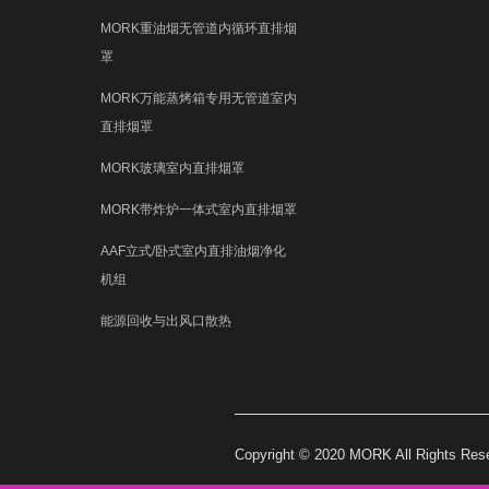
MORK重油烟无管道内循环直排烟
罩
MORK万能蒸烤箱专用无管道室内
直排烟罩
MORK玻璃室内直排烟罩
MORK带炸炉一体式室内直排烟罩
AAF立式/卧式室内直排油烟净化
机组
能源回收与出风口散热
Copyright © 2020 MORK
All Rights Res