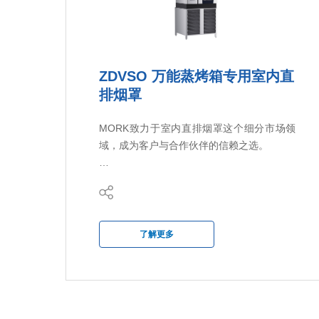
ZDVSO 万能蒸烤箱专用室内直
排烟罩
MORK致力于室内直排烟罩这个细分市场领
域，成为客户与合作伙伴的信赖之选。
为万能蒸烤箱量身定制的内循环直排烟罩，
适用于市面上大部分的万能蒸烤箱品牌，
MFK（美科）ZDVSO系列直排烟罩专为电动
万能蒸烤箱而设计，提供多种应用方案，无
了解更多
论是单层还是双层的的万能蒸烤箱，同时也
根据万能蒸烤箱的盘数和功率针对开发方
案，以适应客户的需求。
ZDVSO 万能蒸烤箱专用直排烟罩集成了一个