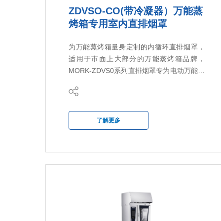
ZDVSO-CO(带冷凝器）万能蒸
烤箱专用室内直排烟罩
为万能蒸烤箱量身定制的内循环直排烟罩，
适用于市面上大部分的万能蒸烤箱品牌，
MORK-ZDVS0系列直排烟罩专为电动万能蒸
烤箱而设计，提供多种应用方案，无论是单
层还是双层的的万能蒸烤箱，同时也根据万
能蒸烤箱的盘数和功率针对开发方案以适应
客户的需求。
了解更多
ZDVS0万能蒸烤箱专用直排烟罩集成了一个
高效的油烟解决方案，该方案基于复合式的
油烟净化流程，它旨在彻底去除万能蒸烤箱
释放的油脂和烟雾颗粒，同时减少气味排
放。净化后的空气可以排放到用餐区或厨房
内，不需要连接到通风管道。