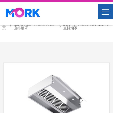
首
MORK水蒸气无管道内循环
ZDVFR 带液压伸缩功能室内
页
直排烟罩
直排烟罩